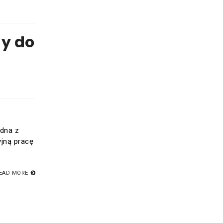
ny do
edna z
jną pracę
EAD MORE