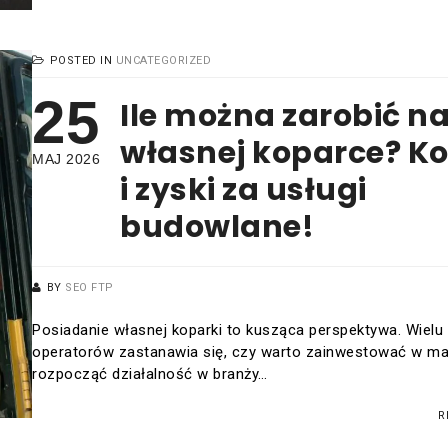
POSTED IN
UNCATEGORIZED
25
Ile można zarobić n
własnej koparce? Ko
MAJ 2026
i zyski za usługi
budowlane!
BY
SEO FTP
Posiadanie własnej koparki to kusząca perspektywa. Wielu
operatorów zastanawia się, czy warto zainwestować w ma
rozpocząć działalność w branży…
R