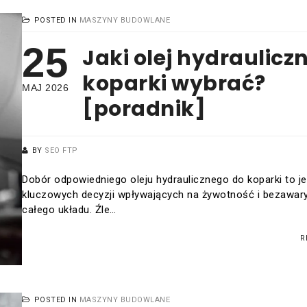
POSTED IN
MASZYNY BUDOWLANE
25
Jaki olej hydraulicz
koparki wybrać?
MAJ 2026
[poradnik]
BY
SEO FTP
Dobór odpowiedniego oleju hydraulicznego do koparki to j
kluczowych decyzji wpływających na żywotność i bezawary
całego układu. Źle…
R
POSTED IN
MASZYNY BUDOWLANE