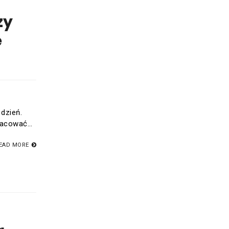
zy
e
 dzień.
pracować…
EAD MORE