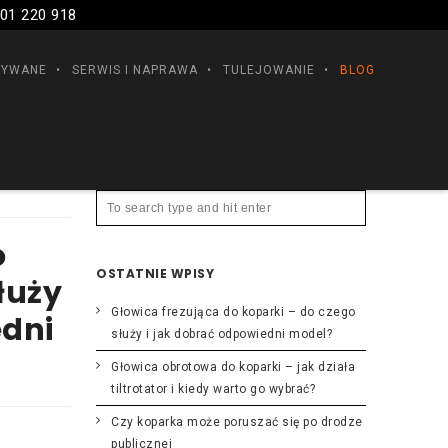
01 220 918
ŻYWANE
SERWIS I NAPRAWA
TULEJOWANIE
BLOG
o
OSTATNIE WPISY
łuży
Głowica frezująca do koparki – do czego
edni
służy i jak dobrać odpowiedni model?
Głowica obrotowa do koparki – jak działa
tiltrotator i kiedy warto go wybrać?
Czy koparka może poruszać się po drodze
publicznej