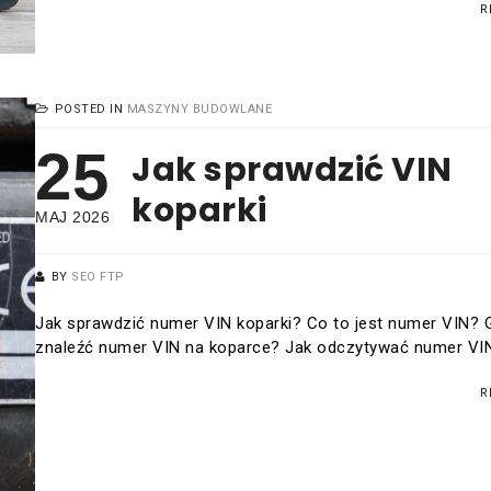
R
POSTED IN
MASZYNY BUDOWLANE
25
Jak sprawdzić VIN
koparki
MAJ 2026
BY
SEO FTP
Jak sprawdzić numer VIN koparki? Co to jest numer VIN? 
znaleźć numer VIN na koparce? Jak odczytywać numer VI
R