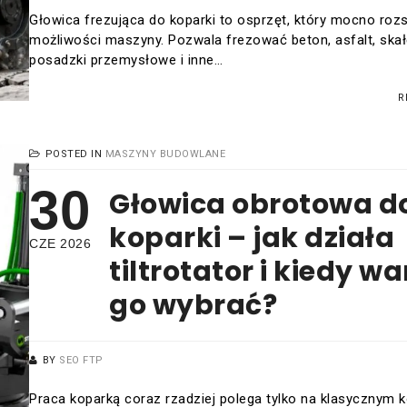
Głowica frezująca do koparki to osprzęt, który mocno roz
możliwości maszyny. Pozwala frezować beton, asfalt, skał
posadzki przemysłowe i inne…
R
POSTED IN
MASZYNY BUDOWLANE
30
Głowica obrotowa d
koparki – jak działa
CZE 2026
tiltrotator i kiedy wa
go wybrać?
BY
SEO FTP
Praca koparką coraz rzadziej polega tylko na klasycznym k