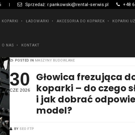
6
Sprzedaż: r.pankowski@rental-serwis.pl
+48 6
|
KOPARKI
ŁADOWARKI
AKCESORIA DO KOPAREK
KOPARKI U
O NAS
KONTAKT
POSTED IN
MASZYNY BUDOWLANE
30
Głowica frezująca d
koparki – do czego s
CZE 2026
i jak dobrać odpowi
model?
BY
SEO FTP