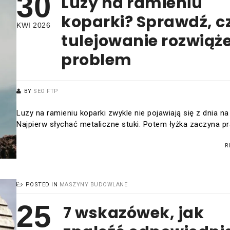
30
Luzy na ramieniu
koparki? Sprawdź, c
KWI 2026
tulejowanie rozwiąż
problem
BY
SEO FTP
Luzy na ramieniu koparki zwykle nie pojawiają się z dnia na
Najpierw słychać metaliczne stuki. Potem łyżka zaczyna 
R
POSTED IN
MASZYNY BUDOWLANE
25
7 wskazówek, jak