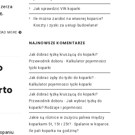
szerza
Jak sprawdzić VIN koparki
ę,
Ile można zarobić na własnej koparce?
Koszty i zyski za usługi budowlane!
EAD MORE
NAJNOWSZE KOMENTARZE
Jak dobrać łyżkę kruszącą do koparki?
Przewodnik doboru
-
Kalkulator pojemności
o
łyżki koparki
Jak dobrać zęby do łyżki do koparki?
-
Kalkulator pojemności łyżki koparki
rto
Jak dobrać łyżkę kruszącą do koparki?
Przewodnik doboru
-
Jak wybrać łyżkę do
koparki? Rodzaje i pojemność.
Jakie są różnice w zużyciu paliwa między
koparkami 5t, 15t i 25t?
-
Spalanie w koparce.
Ile pali koparka na godzinę?
opaniu.