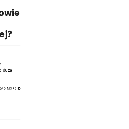
owie
ej?
o
o duża
EAD MORE