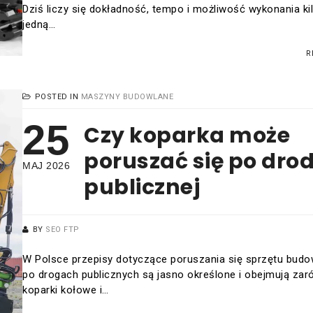
Dziś liczy się dokładność, tempo i możliwość wykonania ki
jedną…
R
POSTED IN
MASZYNY BUDOWLANE
25
Czy koparka może
poruszać się po dro
MAJ 2026
publicznej
BY
SEO FTP
W Polsce przepisy dotyczące poruszania się sprzętu bud
po drogach publicznych są jasno określone i obejmują za
koparki kołowe i…